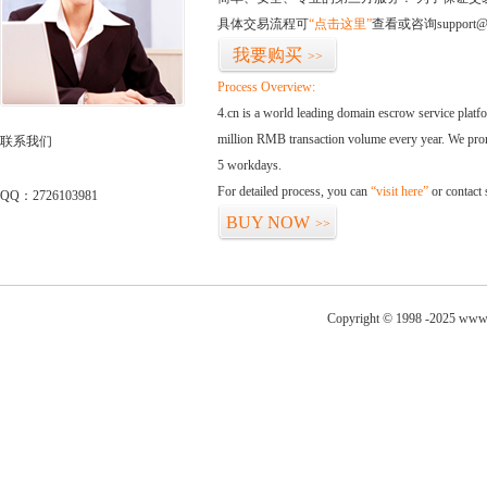
具体交易流程可
“点击这里”
查看或咨询support@
我要购买
>>
Process Overview:
4.cn is a world leading domain escrow service plat
million RMB transaction volume every year. We promi
联系我们
5 workdays.
For detailed process, you can
“visit here”
or contact
QQ：2726103981
BUY NOW
>>
Copyright © 1998 -2025 www.